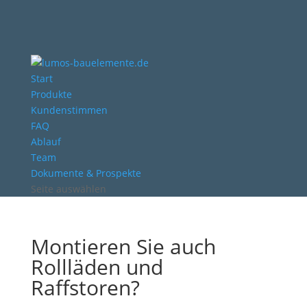
Start
Produkte
Kundenstimmen
FAQ
Ablauf
Team
Dokumente & Prospekte
Seite auswählen
Montieren Sie auch
Rollläden und
Raffstoren?