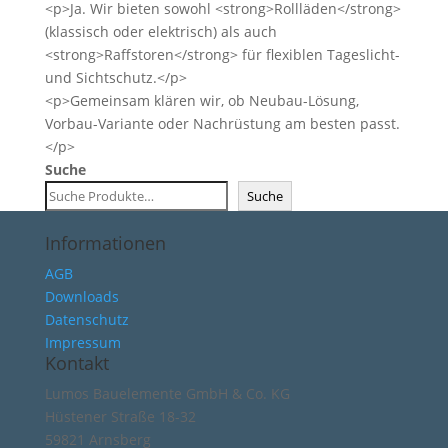
<p>Ja. Wir bieten sowohl <strong>Rollläden</strong>
(klassisch oder elektrisch) als auch
<strong>Raffstoren</strong> für flexiblen Tageslicht-
und Sichtschutz.</p>
<p>Gemeinsam klären wir, ob Neubau-Lösung,
Vorbau-Variante oder Nachrüstung am besten passt.
</p>
Suche
Suche
Informationen
AGB
Downloads
Datenschutz
Impressum
Kontakt
Lumos Bauelemente GmbH & Co. KG
Hüstener Straße 18-32
59821 Arnsberg