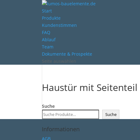
Start
Produkte
Kundenstimmen
FAQ
Ablauf
Team
Dokumente & Prospekte
Seite auswählen
Haustür mit Seitenteil
Suche
Suche
Informationen
AGB