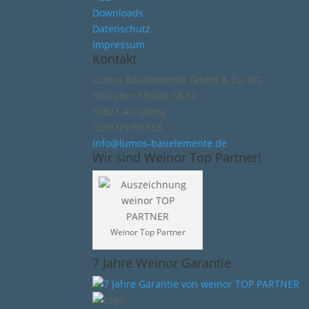
Downloads
Datenschutz
Impressum
Kontakt
Lumos Bauelemente GmbH & Co. KG
Hüstener Straße 18-32
59821 Arnsberg
02931/9391358
info@lumos-bauelemente.de
Wir sind Weinor Top Partner!
Weinor Top Partner
7 Jahre Weinor Garantie