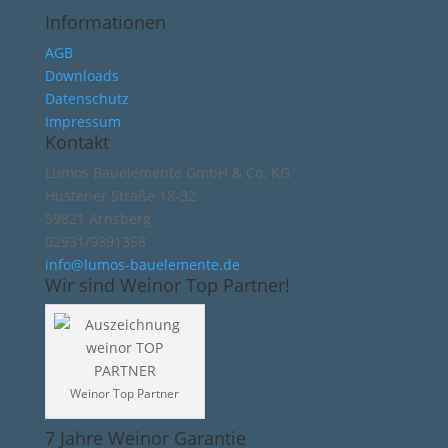
Informationen
AGB
Downloads
Datenschutz
Impressum
Kontakt
Lumos Bauelemente GmbH & Co. KG
Hüstener Straße 18-32
59821 Arnsberg
02931/9391358
info@lumos-bauelemente.de
Wir sind Weinor Top Partner!
Weinor Top Partner
7 Jahre Weinor Garantie