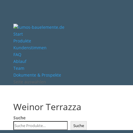
Start
Produkte
Kundenstimmen
FAQ
Ablauf
Team
Dokumente & Prospekte
Seite auswählen
Weinor Terrazza
Suche
Suche